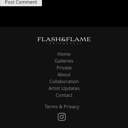
Home
Galleries
Private
About
Collaboration
Artist Updates
Contact
Terms & Privacy