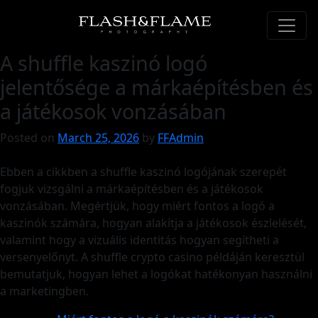
A shuffle kaszinó logó
jelentősége a márkaépítésben és
a játékosok vonzásában
Posted on
March 25, 2026
by
FFAdmin
Ebben a cikkben a shuffle kaszinó logójának szerepét
fogjuk vizsgálni a márkaépítésben és a játékosok
vonzásában. Megértjük, hogy miért fontos a logó a
kaszinók számára, hogyan alakítja a játékosok észlelését,
valamint hogy a vizuális identitás hogyan segítheti a
versenyelőnyt. A shuffle crypto casino példáján keresztül
bemutatjuk, hogyan lehet a logókat hatékonyan használni
a marketingben.