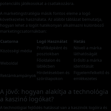
potenciális játékosokat a csatlakozásra.
A marketingstratégia másik fontos eleme a logó
következetes használata. Az alábbi táblázat bemutatja,
hogyan lehet a logót hatékonyan alkalmazni különböző
marketingcsatornákban:
Csatorna
Logó Használat
Hatás
Profilképként és
Növeli a márka
Közösségi média
posztokban
láthatóságát
Főoldalon és
Erősíti a márka
Weboldal
láblécben
identitását
Hirdetésekben és
Figyelemfelkeltő és
Reklámkampányok
szórólapokon
emlékezetes
A jövő: hogyan alakítja a technológia
a kaszinó logókat?
A technológiai fejlődés hatással van a kaszinók logóira és