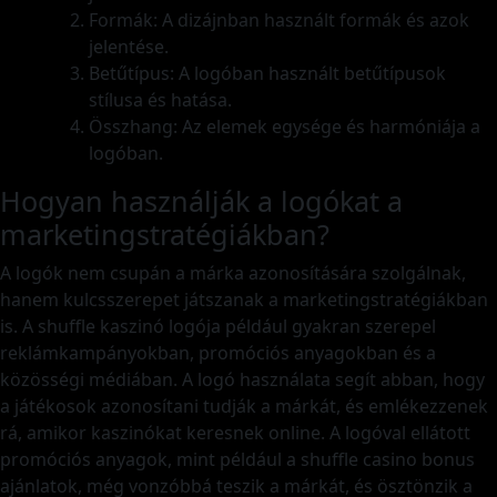
Formák: A dizájnban használt formák és azok
jelentése.
Betűtípus: A logóban használt betűtípusok
stílusa és hatása.
Összhang: Az elemek egysége és harmóniája a
logóban.
Hogyan használják a logókat a
marketingstratégiákban?
A logók nem csupán a márka azonosítására szolgálnak,
hanem kulcsszerepet játszanak a marketingstratégiákban
is. A shuffle kaszinó logója például gyakran szerepel
reklámkampányokban, promóciós anyagokban és a
közösségi médiában. A logó használata segít abban, hogy
a játékosok azonosítani tudják a márkát, és emlékezzenek
rá, amikor kaszinókat keresnek online. A logóval ellátott
promóciós anyagok, mint például a shuffle casino bonus
ajánlatok, még vonzóbbá teszik a márkát, és ösztönzik a